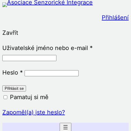
Přeskočit
na
Přihlášení
obsah
Zavřít
Uživatelské jméno nebo e-mail
*
Heslo
*
Pamatuj si mě
Zapoměl(a) jste heslo?