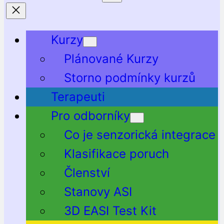
Kurzy
Plánované Kurzy
Storno podmínky kurzů
Terapeuti
Pro odborníky
Co je senzorická integrace
Klasifikace poruch
Členství
Stanovy ASI
3D EASI Test Kit