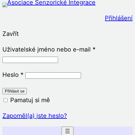
Přeskočit
na
Přihlášení
obsah
Zavřít
Uživatelské jméno nebo e-mail
*
Heslo
*
Pamatuj si mě
Zapoměl(a) jste heslo?