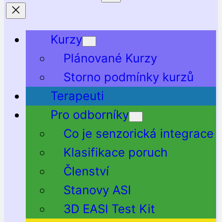
Kurzy
Plánované Kurzy
Storno podmínky kurzů
Terapeuti
Pro odborníky
Co je senzorická integrace
Klasifikace poruch
Členství
Stanovy ASI
3D EASI Test Kit